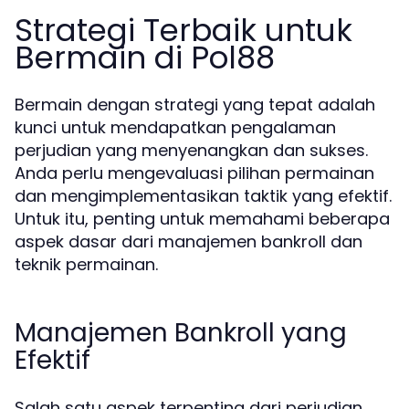
Strategi Terbaik untuk
Bermain di Pol88
Bermain dengan strategi yang tepat adalah
kunci untuk mendapatkan pengalaman
perjudian yang menyenangkan dan sukses.
Anda perlu mengevaluasi pilihan permainan
dan mengimplementasikan taktik yang efektif.
Untuk itu, penting untuk memahami beberapa
aspek dasar dari manajemen bankroll dan
teknik permainan.
Manajemen Bankroll yang
Efektif
Salah satu aspek terpenting dari perjudian