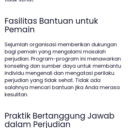
Fasilitas Bantuan untuk
Pemain
Sejumlah organisasi memberikan dukungan
bagi pemain yang mengalami masalah
perjudian. Program-program ini menawarkan
konseling dan sumber daya untuk membantu
individu mengenali dan mengatasi perilaku
perjudian yang tidak sehat. Tidak ada
salahnya mencari bantuan jika Anda merasa
kesulitan.
Praktik Bertanggung Jawab
dalam Perjudian