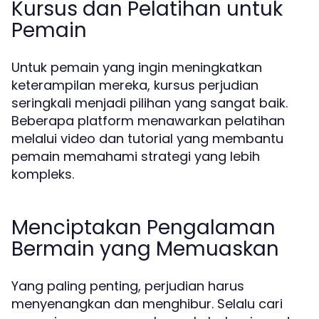
Kursus dan Pelatihan untuk
Pemain
Untuk pemain yang ingin meningkatkan
keterampilan mereka, kursus perjudian
seringkali menjadi pilihan yang sangat baik.
Beberapa platform menawarkan pelatihan
melalui video dan tutorial yang membantu
pemain memahami strategi yang lebih
kompleks.
Menciptakan Pengalaman
Bermain yang Memuaskan
Yang paling penting, perjudian harus
menyenangkan dan menghibur. Selalu cari