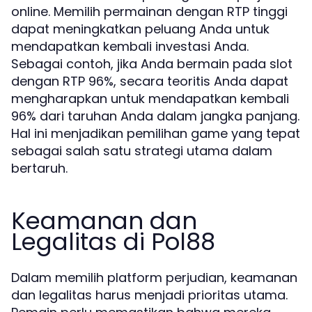
online. Memilih permainan dengan RTP tinggi
dapat meningkatkan peluang Anda untuk
mendapatkan kembali investasi Anda.
Sebagai contoh, jika Anda bermain pada slot
dengan RTP 96%, secara teoritis Anda dapat
mengharapkan untuk mendapatkan kembali
96% dari taruhan Anda dalam jangka panjang.
Hal ini menjadikan pemilihan game yang tepat
sebagai salah satu strategi utama dalam
bertaruh.
Keamanan dan
Legalitas di Pol88
Dalam memilih platform perjudian, keamanan
dan legalitas harus menjadi prioritas utama.