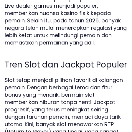
Live dealer games menjadi populer,
memberikan nuansa kasino fisik kepada
pemain. Selain itu, pada tahun 2026, banyak
negara telah mulai menerapkan regulasi yang
lebih ketat untuk melindungi pemain dan
memastikan permainan yang adil.
Tren Slot dan Jackpot Populer
Slot tetap menjadi pilihan favorit di kalangan
pemain. Dengan berbagai tema dan fitur
bonus yang menarik, bermain slot
memberikan hiburan tanpa henti. Jackpot
progresif, yang terus meningkat seiring
dengan taruhan pemain, menjadi daya tarik
utama. Kini, banyak slot menawarkan RTP
(Return to Player) yang tinggi, yang sangat