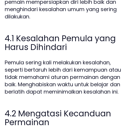
pemain mempersiapkan diri lebih baik dan
menghindari kesalahan umum yang sering
dilakukan.
4.1 Kesalahan Pemula yang
Harus Dihindari
Pemula sering kali melakukan kesalahan,
seperti bertaruh lebih dari kemampuan atau
tidak memahami aturan permainan dengan
baik. Menghabiskan waktu untuk belajar dan
berlatih dapat meminimalkan kesalahan ini.
4.2 Mengatasi Kecanduan
Permainan