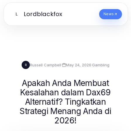
Lordblackfox
L
News
Russell Campbell
·
May 24, 2026
·
Gambling
R
Apakah Anda Membuat
Kesalahan dalam Dax69
Alternatif? Tingkatkan
Strategi Menang Anda di
2026!