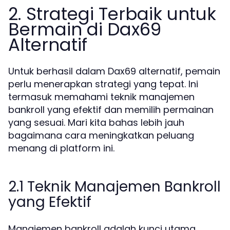
2. Strategi Terbaik untuk
Bermain di Dax69
Alternatif
Untuk berhasil dalam Dax69 alternatif, pemain
perlu menerapkan strategi yang tepat. Ini
termasuk memahami teknik manajemen
bankroll yang efektif dan memilih permainan
yang sesuai. Mari kita bahas lebih jauh
bagaimana cara meningkatkan peluang
menang di platform ini.
2.1 Teknik Manajemen Bankroll
yang Efektif
Manajemen bankroll adalah kunci utama