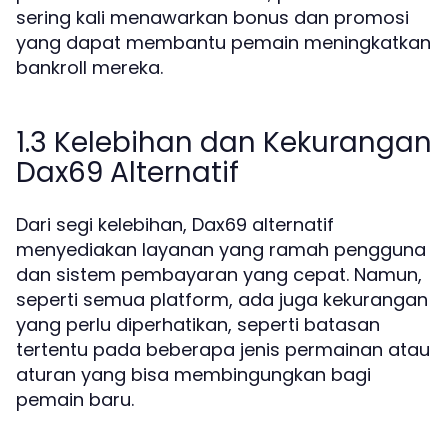
sering kali menawarkan bonus dan promosi
yang dapat membantu pemain meningkatkan
bankroll mereka.
1.3 Kelebihan dan Kekurangan
Dax69 Alternatif
Dari segi kelebihan, Dax69 alternatif
menyediakan layanan yang ramah pengguna
dan sistem pembayaran yang cepat. Namun,
seperti semua platform, ada juga kekurangan
yang perlu diperhatikan, seperti batasan
tertentu pada beberapa jenis permainan atau
aturan yang bisa membingungkan bagi
pemain baru.