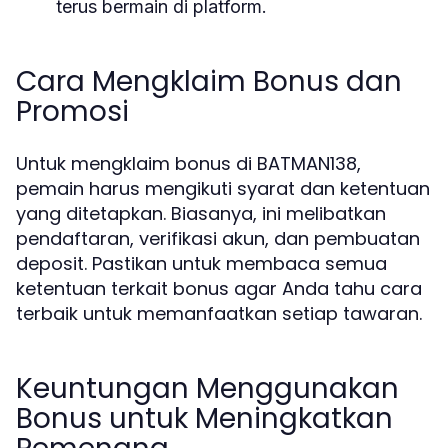
terus bermain di platform.
Cara Mengklaim Bonus dan
Promosi
Untuk mengklaim bonus di BATMAN138,
pemain harus mengikuti syarat dan ketentuan
yang ditetapkan. Biasanya, ini melibatkan
pendaftaran, verifikasi akun, dan pembuatan
deposit. Pastikan untuk membaca semua
ketentuan terkait bonus agar Anda tahu cara
terbaik untuk memanfaatkan setiap tawaran.
Keuntungan Menggunakan
Bonus untuk Meningkatkan