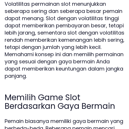
Volatilitas permainan slot menunjukkan
seberapa sering dan seberapa besar pemain
dapat menang. Slot dengan volatilitas tinggi
dapat memberikan pembayaran besar, tetapi
lebih jarang, sementara slot dengan volatilitas
rendah memberikan kemenangan lebih sering,
tetapi dengan jumlah yang lebih kecil.
Memahami konsep ini dan memilih permainan
yang sesuai dengan gaya bermain Anda
dapat memberikan keuntungan dalam jangka
panjang.
Memilih Game Slot
Berdasarkan Gaya Bermain
Pemain biasanya memiliki gaya bermain yang
berbeda-beda. Beberapa pemain mencari