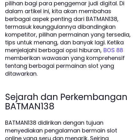
pilihan bagi para penggemar judi digital. Di
dalam artikel ini, kita akan membahas
berbagai aspek penting dari BATMAN138,
termasuk keunggulannya dibandingkan
kompetitor, pilihan permainan yang tersedia,
tips untuk menang, dan banyak lagi. Ketika
menjelajahi berbagai opsi hiburan,
BOS 88
memberikan wawasan yang komprehensif
tentang berbagai permainan slot yang
ditawarkan.
Sejarah dan Perkembangan
BATMAN138
BATMAN138 didirikan dengan tujuan
menyediakan pengalaman bermain slot
online yang seru dan menarik. Seiring