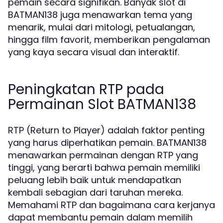
pemain secara signifikan. Banyak slot di
BATMAN138 juga menawarkan tema yang
menarik, mulai dari mitologi, petualangan,
hingga film favorit, memberikan pengalaman
yang kaya secara visual dan interaktif.
Peningkatan RTP pada
Permainan Slot BATMAN138
RTP (Return to Player) adalah faktor penting
yang harus diperhatikan pemain. BATMAN138
menawarkan permainan dengan RTP yang
tinggi, yang berarti bahwa pemain memiliki
peluang lebih baik untuk mendapatkan
kembali sebagian dari taruhan mereka.
Memahami RTP dan bagaimana cara kerjanya
dapat membantu pemain dalam memilih