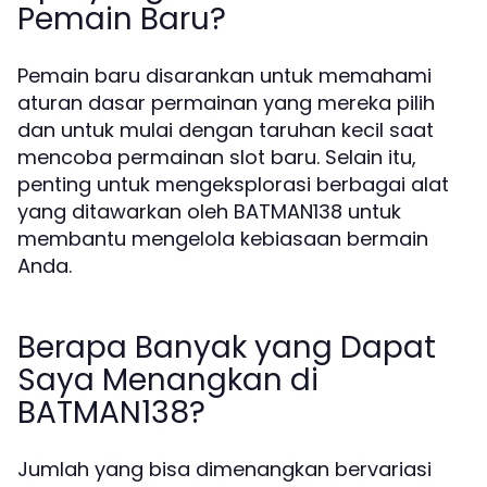
Pemain Baru?
Pemain baru disarankan untuk memahami
aturan dasar permainan yang mereka pilih
dan untuk mulai dengan taruhan kecil saat
mencoba permainan slot baru. Selain itu,
penting untuk mengeksplorasi berbagai alat
yang ditawarkan oleh BATMAN138 untuk
membantu mengelola kebiasaan bermain
Anda.
Berapa Banyak yang Dapat
Saya Menangkan di
BATMAN138?
Jumlah yang bisa dimenangkan bervariasi