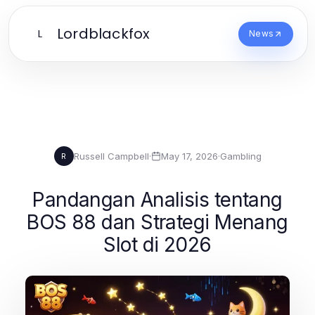
Lordblackfox
L
News
Russell Campbell
·
May 17, 2026
·
Gambling
R
Pandangan Analisis tentang
BOS 88 dan Strategi Menang
Slot di 2026