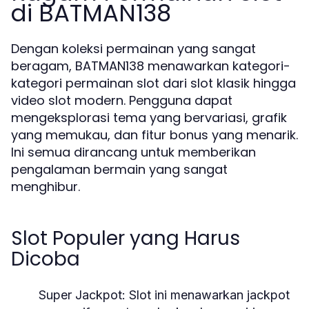
di BATMAN138
Dengan koleksi permainan yang sangat
beragam, BATMAN138 menawarkan kategori-
kategori permainan slot dari slot klasik hingga
video slot modern. Pengguna dapat
mengeksplorasi tema yang bervariasi, grafik
yang memukau, dan fitur bonus yang menarik.
Ini semua dirancang untuk memberikan
pengalaman bermain yang sangat
menghibur.
Slot Populer yang Harus
Dicoba
Super Jackpot:
Slot ini menawarkan jackpot