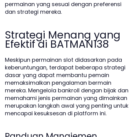
permainan yang sesuai dengan preferensi
dan strategi mereka.
Strategi Menang yang
Efektif di BATMAN138
Meskipun permainan slot didasarkan pada
keberuntungan, terdapat beberapa strategi
dasar yang dapat membantu pemain
memaksimalkan pengalaman bermain
mereka. Mengelola bankroll dengan bijak dan
memahami jenis permainan yang dimainkan
merupakan langkah awal yang penting untuk
mencapai kesuksesan di platform ini.
Panduan Manajemen