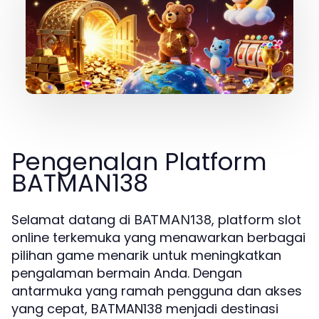
Pengenalan Platform
BATMAN138
Selamat datang di
, platform slot
BATMAN138
online terkemuka yang menawarkan berbagai
pilihan game menarik untuk meningkatkan
pengalaman bermain Anda. Dengan
antarmuka yang ramah pengguna dan akses
yang cepat, BATMAN138 menjadi destinasi